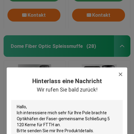
Kontakt
Kontakt
Dome Fiber Optic Spleissmuffe
(28)
Hinterlass eine Nachricht
Wir rufen Sie bald zurück!
Hauben-Faser-
Der Spleißschließung
Optikspleiß-
pp. der
Schließung
Haubengleitringdichtung
Gummi sillicon ABS aus
optischen Fasern,