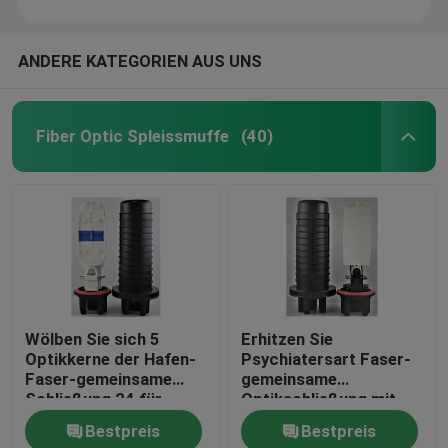
ANDERE KATEGORIEN AUS UNS
Fiber Optic Spleissmuffe
(40)
Wölben Sie sich 5
Erhitzen Sie
Optikkerne der Hafen-
Psychiatersart Faser-
Faser-gemeinsame
gemeinsame
Schließung 24 für
Optikschließung mit
angebrachten den
der Erdung von Kernen
Bestpreis
Bestpreis
Luftpfosten
des Gerätes 120