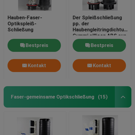
Hauben-Faser-
Der Spleißschließung
Optikspleiß-
pp. der
Schließung
Haubengleitringdichtung
Gummi sillicon ABS aus
optischen Fasern,
Bestpreis
Bestpreis
obenliegende 505 (L)
xd200mm
max288core, GJS20-
Kontakt
Kontakt
DM0
Faser-gemeinsame Optikschließung
(15)