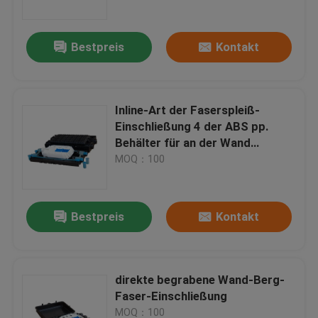
Bestpreis
Kontakt
Inline-Art der Faserspleiß-
Einschließung 4 der ABS pp.
Behälter für an der Wand
befestigtes
MOQ：100
Bestpreis
Kontakt
Haus
Produkte
direkte begrabene Wand-Berg-
Faser-Einschließung
Über uns
MOQ：100