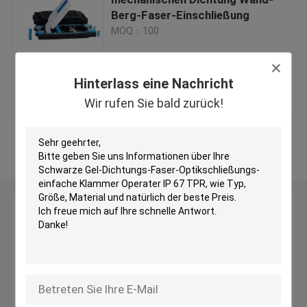
Berg-Faser-Einschließung
MOQ：100
Fiber Optic Anschluss-Box
Pole-Berg-Klammer
Hinterlass eine Nachricht
Bestpreis
Kontakt
Wir rufen Sie bald zurück!
Luftspleiß-Einschließung
Sehen Sie mehr an
Wandberg-Fasereinschließung
Hinterlass eine Nachricht
Gel-Dichtungs-Schließung
Wir rufen Sie bald zurück!
Faser-Spleiß-Behälter
Faser-Optikspeicher