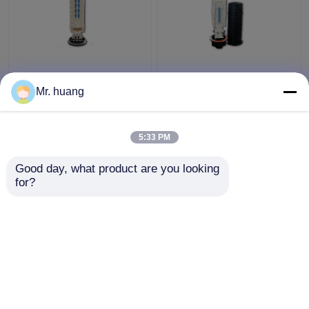
Kern 180, der großen
4 Behälter Faser-
Faser-Optikspleiß-
Optikspleiß-Kasten für
Mr. huang
Kasten,
an der Wand
540mmx150mm
befestigtes mit
großen Kern versiegelt
mechanischer Art der
5:33 PM
Bestpreis
Bestpreis
Haube
Good day, what product are you looking 
for?
Kontakt
Kontakt
Sehen Sie mehr an
Startseite
Über uns
Kontakt
Desktop Site
Sitemap
Privacy Policy