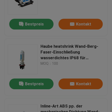
Fabrik-Ausflug
Bestpreis
Kontakt
Qualitätskontrolle
Fiber Optic Spleissmuffe
Haube heatshrink Wand-Berg-
Faser-Einschließung
wasserdichtes IP68 für
Dome Fiber Optic Spleissmuffe
Rohrleitung
MOQ：100
Faser-gemeinsame Optikschließung
Bestpreis
Kontakt
Faserspleißeinschließung
Inline-Art ABS pp. der
Faseroptische Cleaver Nachspannbox
mechanischen Dichtung Wand-