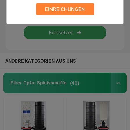
EINREICHUNGEN
LWL-Zubehör
FTTH-Faser-Optikspleiß-Schließung
ANDERE KATEGORIEN AUS UNS
Fiber Optic Spleissmuffe
(40)