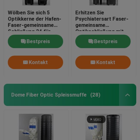
Wölben Sie sich 5
Erhitzen Sie
Optikkerne der Hafen-
Psychiatersart Faser-
Faser-gemeinsame
gemeinsame
Schließung 24 für
Optikschließung mit
angebrachten den
der Erdung von Kernen
Bestpreis
Bestpreis
Luftpfosten
des Gerätes 120
Kontakt
Kontakt
Dome Fiber Optic Spleissmuffe
(28)