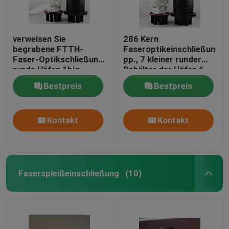
verweisen Sie
286 Kern
begrabene FTTH-
Faseroptikeinschließung
Faser-Optikschließung,
pp., 7 kleiner runder
runde Häfen 1big
Behälter der Häfen 6
rundes 64sc pp.-ABS
Bestpreis
Bestpreis
8small
Kontakt
Kontakt
Faserspleißeinschließung
(10)