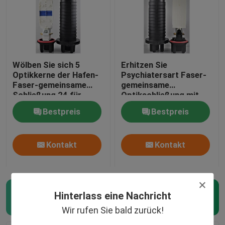
Wölben Sie sich 5
Erhitzen Sie
Optikkerne der Hafen-
Psychiatersart Faser-
Faser-gemeinsame
gemeinsame
Schließung 24 für
Optikschließung mit
angebrachten den
der Erdung von Kernen
Bestpreis
Bestpreis
Luftpfosten
des Gerätes 120
Kontakt
Kontakt
Hinterlass eine Nachricht
Dome Fiber Optic Spleissmuffe
(28)
Wir rufen Sie bald zurück!