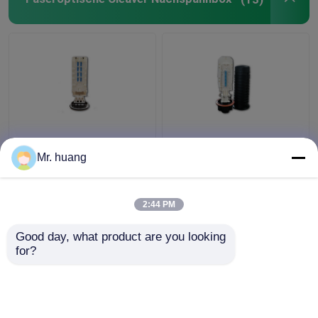
LWL-Zubehör
FTTH-Faser-Optikspleiß-Schließung
Kern 180, der großen
4 Behälter Faser-
Faser-Optikspleiß-
Optikspleiß-Kasten für
Mr. huang
Kasten,
an der Wand
540mmx150mm
befestigtes mit
großen Kern versiegelt
mechanischer Art der
2:44 PM
Bestpreis
Bestpreis
Haube
Good day, what product are you looking 
for?
Kontakt
Kontakt
Sehen Sie mehr an