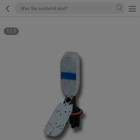
1
/
3