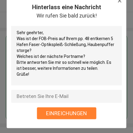
Überprüfter Lieferant
Hinterlass eine Nachricht
Wir rufen Sie bald zurück!
Sehen Sie mehr an
Erhalten Sie den besten Preis für
Pp. 48 entkernen 5 Hafen Faser-
Optikspleiß-Schließung,
Haubenpuffer storge
Fortsetzen
EINREICHUNGEN