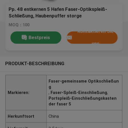
Pp. 48 entkernen 5 Hafen Faser-Optikspleiß-
Schließung, Haubenpuffer storge
MOQ：100
Kontaktieren Sie
Bestpreis
uns
PRODUKT-BESCHREIBUNG
Faser-gemeinsame Optikschließun
g
Markieren:
,
Faser-Spleiß-Einschließung
,
Portspleiß-Einschließungskasten
der faser 5
Herkunftsort
China