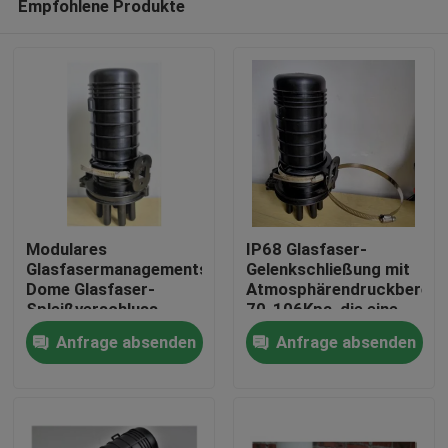
Empfohlene Produkte
Modulares
IP68 Glasfaser-
Glasfasermanagementsystem
Gelenkschließung mit
Dome Glasfaser-
Atmosphärendruckbereic
Spleißverschluss
70-106Kpa, die eine
Haus
Kabeldurchmesserbereich
dauerhafte Dichtung
Anfrage absenden
Anfrage absenden
9 bis 18 Geeignet für
und einen Schutz der
Netzwerkverbindungen
Glasfaserkabel-
Produkte
Gelenke bietet
Über uns