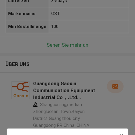
Lieferzeit
3-5days
Markenname
GST
Min Bestellmenge
100
Sehen Sie mehr an
ÜBER UNS
Guangdong Gaoxin
Communication Equipment
Industrial Co，.Ltd
Herstellerprofil
Shangcunling,meitian
Zhongluotan Town,Baiyun
District Guangzhou city,
Guangdong PR China ,CHINA
5.0