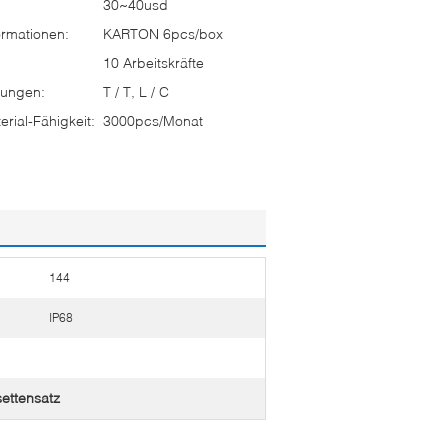
30~40usd
rmationen:
KARTON 6pcs/box
10 Arbeitskräfte
ungen:
T / T, L / C
rial-Fähigkeit:
3000pcs/Monat
144
IP68
settensatz