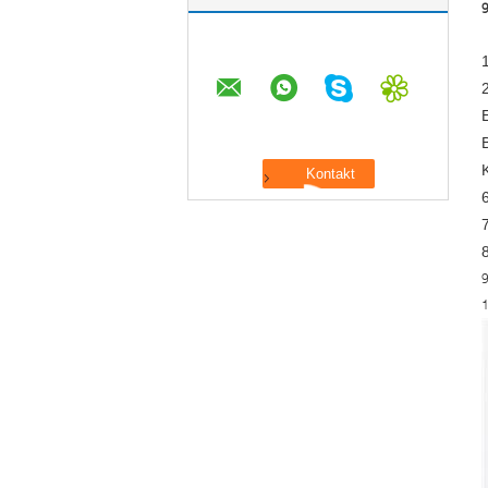
9
1
7
9
1