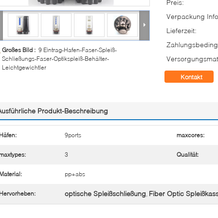
Preis:
Verpackung Info
Lieferzeit:
Zahlungsbeding
Großes Bild :
9 Eintrag-Hafen-Faser-Spleiß-
Versorgungsmate
Schließungs-Faser-Optikspleiß-Behälter-
Leichtgewichtler
Kontakt
Ausführliche Produkt-Beschreibung
Häfen:
9ports
maxcores:
maxtypes:
3
Qualität:
Material:
pp+abs
optische Spleißschließung
Fiber Optic Spleißkas
Hervorheben:
,