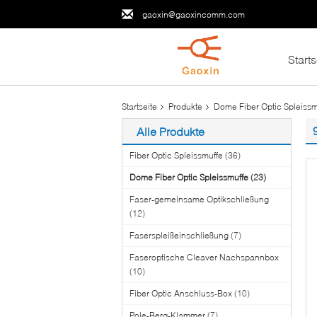
gaoxin@gaoxincomm.com
Starts
Startseite
Produkte
Dome Fiber Optic Spleissm
Alle Produkte
Fiber Optic Spleissmuffe
(36)
Dome Fiber Optic Spleissmuffe
(23)
Faser-gemeinsame Optikschließung
(12)
Faserspleißeinschließung
(7)
Faseroptische Cleaver Nachspannbox
(10)
Fiber Optic Anschluss-Box
(10)
Pole-Berg-Klammer
(7)