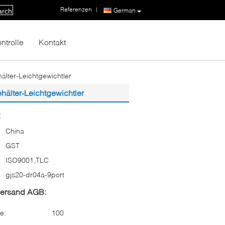
Referenzen
|
German
arch
ntrolle
Kontakt
älter-Leichtgewichtler
hälter-Leichtgewichtler
:
China
GST
ISO9001,TLC
gjs20-dr04a-9port
Versand AGB:
e:
100