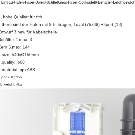
 Eintrag-Hafen-Faser-Spleiß-Schließungs-Faser-Optikspleiß-Behälter-Leichtgewich
, hohe Qualität für ftth.
2.there sind der Hafen mit 9 Einträgen, 1oval (75x36) +8port (18)
Entwurf 3.new für Kabelschelle.
Behälter 4.max: 3
Kern 5.max: 144
6.size: 540xØ150mm
.quality: ip68
8.material: pp+ABS
.pack: Karton
0.weight: 4kg