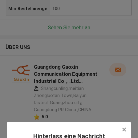
Min Bestellmenge
100
Sehen Sie mehr an
ÜBER UNS
Guangdong Gaoxin
Communication Equipment
Industrial Co，.Ltd
Herstellerprofil
Shangcunling,meitian
Zhongluotan Town,Baiyun
District Guangzhou city,
Guangdong PR China ,CHINA
5.0
Überprüfter Lieferant
Hinterlass eine Nachricht