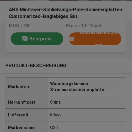
ABS Minifaser-Schließungs-Pole-Schienenplatten
Customerized-langlebiges Gut
MOQ：100
Preis：10~12usd
Kontaktieren Sie
Bestpreis
uns
PRODUKT-BESCHREIBUNG
Wandbergklammer
,
Markieren:
Strommastschienenplatte
Herkunftsort
China
Lieferzeit
6days
Markenname
GST