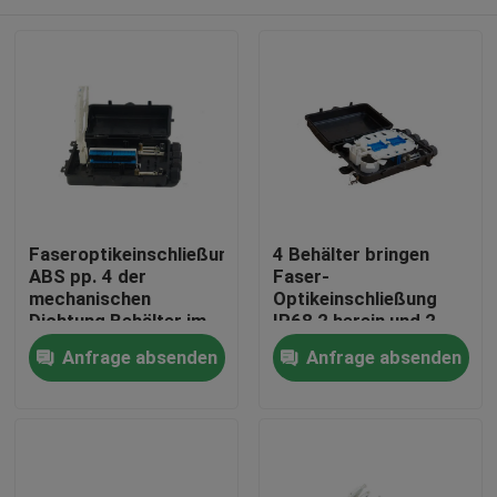
Faseroptikeinschließung
4 Behälter bringen
ABS pp. 4 der
Faser-
mechanischen
Optikeinschließung
Dichtung Behälter im
IP68 2 herein und 2
Freien
heraus für Rohrleitung
Haus
Anfrage absenden
Anfrage absenden
an
Produkte
Über uns