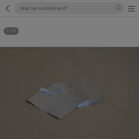
1
/
6