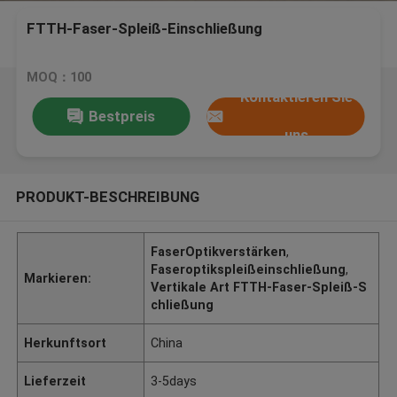
FTTH-Faser-Spleiß-Einschließung
MOQ：100
Kontaktieren Sie
Bestpreis
uns
PRODUKT-BESCHREIBUNG
FaserOptikverstärken
,
Faseroptikspleißeinschließung
,
Markieren:
Vertikale Art FTTH-Faser-Spleiß-S
chließung
Herkunftsort
China
Lieferzeit
3-5days