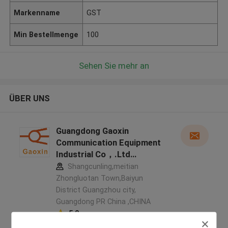
Markenname
GST
Min Bestellmenge
100
Sehen Sie mehr an
ÜBER UNS
Guangdong Gaoxin
Communication Equipment
Industrial Co，.Ltd
Herstellerprofil
Shangcunling,meitian
Zhongluotan Town,Baiyun
District Guangzhou city,
Guangdong PR China ,CHINA
5.0
Überprüfter Lieferant