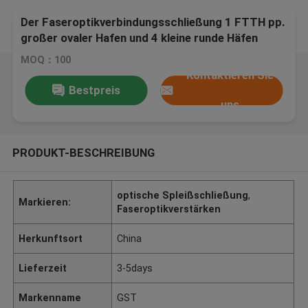
Der Faseroptikverbindungsschließung 1 FTTH pp.
großer ovaler Hafen und 4 kleine runde Häfen
MOQ：100
Kontaktieren Sie
Bestpreis
uns
PRODUKT-BESCHREIBUNG
optische Spleißschließung
,
Markieren:
Faseroptikverstärken
Herkunftsort
China
Lieferzeit
3-5days
Markenname
GST