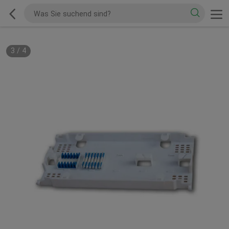
3
/
4