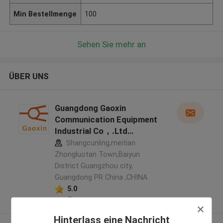
Min Bestellmenge
100
Sehen Sie mehr an
ÜBER UNS
Guangdong Gaoxin
Communication Equipment
Industrial Co，.Ltd
Herstellerprofil
Shangcunling,meitian
Zhongluotan Town,Baiyun
District Guangzhou city,
Guangdong PR China ,CHINA
5.0
Überprüfter Lieferant
Hinterlass eine Nachricht