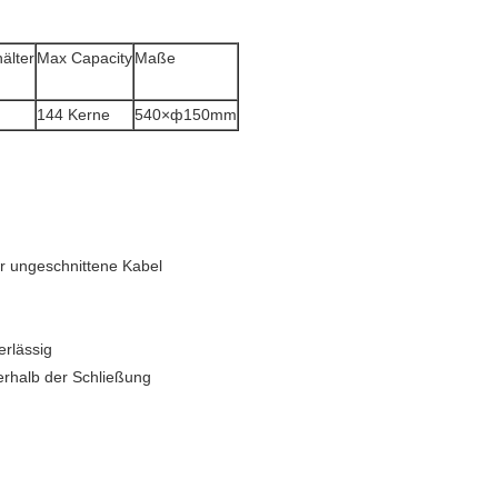
älter
Max Capacity
Maße
144 Kerne
540×ф150mm
ür ungeschnittene Kabel
erlässig
rhalb der Schließung