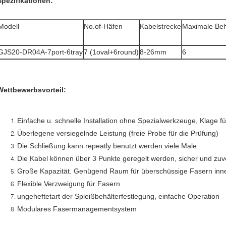
Spezifikationen:
Modell
No.of-Häfen
Kabelstrecke
Maximale Beh
GJS20-DR04A-7port-6tray
7 (1oval+6round)
8-26mm
6
Wettbewerbsvorteil:
Einfache u. schnelle Installation ohne Spezialwerkzeuge, Klage f
Überlegene versiegelnde Leistung (freie Probe für die Prüfung)
Die Schließung kann repeatly benutzt werden viele Male.
Die Kabel können über 3 Punkte geregelt werden, sicher und zuv
Große Kapazität. Genügend Raum für überschüssige Fasern inne
Flexible Verzweigung für Fasern
ungeheftetart der Spleißbehälterfestlegung, einfache Operation
Modulares Fasermanagementsystem