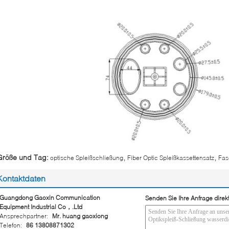
,
,
Größe und Tag:
optische Spleißschließung
Fiber Optic Spleißkassettensatz
Fas
Kontaktdaten
Guangdong Gaoxin Communication
Senden Sie Ihre Anfrage direk
Equipment Industrial Co，.Ltd
Ansprechpartner:
Mr. huang gaoxiong
Telefon:
86 13808871302