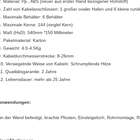
2. Material: Pp., ABS (neuer aus erster Hand bezogener Rohstoff)
3. Zahl von Kabelanschlüssen: 1 großer ovaler Hafen und 6 kleine run
4. Maximale Behälter: 6 Behälter
5. Maximale Kerne: 144 (singlel Kern)
6. Maß (HxD): 540mm *150 Millimeter
7. Paketmaterial: Karton
8. Gewicht: 4.0-4.5Kg
9. Kabeldurchmesserstrecke: 8-26mm
10. Versiegelnde Weise von Kabeln: Schrumpfende Hitze
11. Qualitätsgarantie: 2 Jahre
12. Lebensdauer: mehr als 25 Jahre
Anwendungen:
An der Wand befestigt, brachte Pfosten, Einsteigeloch, Rohrmontage, R