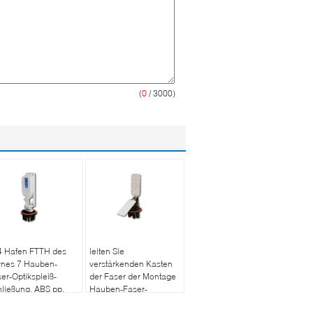
(
0
/ 3000)
4 Hafen FTTH des
leiten Sie
rnes 7 Hauben-
verstärkenden Kasten
er-Optikspleiß-
der Faser der Montage
ließung, ABS pp.
Hauben-Faser-
8
Optikspleiß-