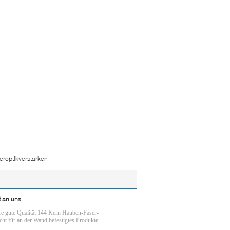
eroptikverstärken
t an uns