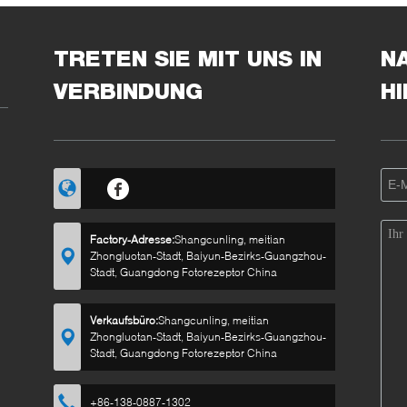
benliegende 505 (L)
Schließungs-Faser-
Leichtgewichtler
d200mm max288core,
JS20-DM0
TRETEN SIE MIT UNS IN
N
VERBINDUNG
H
Factory-Adresse:
Shangcunling, meitian
Zhongluotan-Stadt, Baiyun-Bezirks-Guangzhou-
Stadt, Guangdong Fotorezeptor China
Verkaufsbüro:
Shangcunling, meitian
Zhongluotan-Stadt, Baiyun-Bezirks-Guangzhou-
Stadt, Guangdong Fotorezeptor China
+86-138-0887-1302