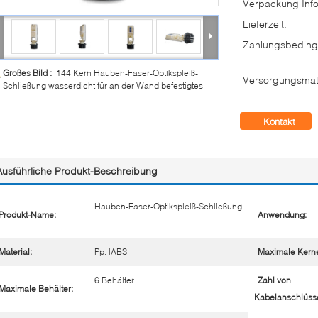
Verpackung Info
Lieferzeit:
Zahlungsbeding
Großes Bild :
144 Kern Hauben-Faser-Optikspleiß-
Versorgungsmate
Schließung wasserdicht für an der Wand befestigtes
Kontakt
Ausführliche Produkt-Beschreibung
Hauben-Faser-Optikspleiß-Schließung
Produkt-Name:
Anwendung:
Material:
Pp. |ABS
Maximale Kern
6 Behälter
Zahl von
Maximale Behälter:
Kabelanschlüss