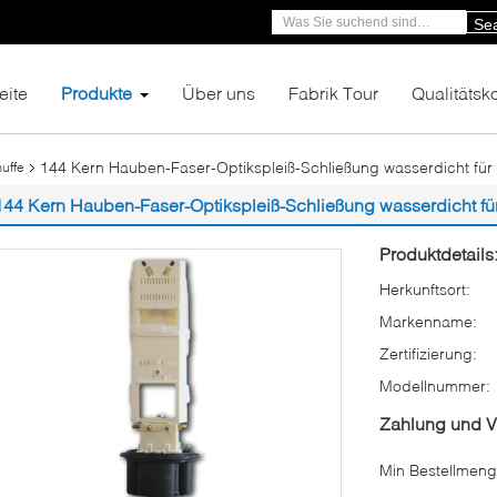
Se
eite
Produkte
Über uns
Fabrik Tour
Qualitätsko
144 Kern Hauben-Faser-Optikspleiß-Schließung wasserdicht für
uffe
144 Kern Hauben-Faser-Optikspleiß-Schließung wasserdicht fü
Produktdetails
Herkunftsort:
Markenname:
Zertifizierung:
Modellnummer:
Zahlung und 
Min Bestellmeng