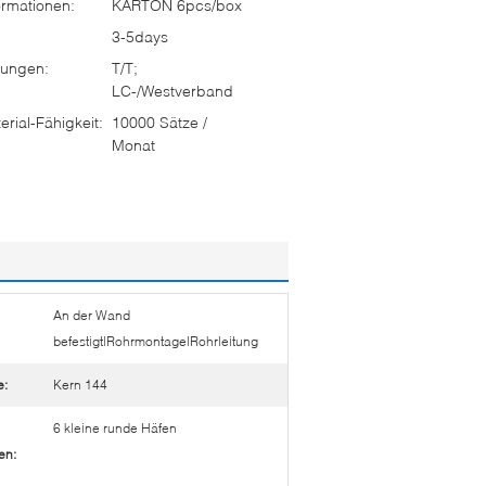
rmationen:
KARTON 6pcs/box
3-5days
ungen:
T/T;
LC-/Westverband
rial-Fähigkeit:
10000 Sätze /
Monat
An der Wand
befestigt|Rohrmontage|Rohrleitung
e:
Kern 144
6 kleine runde Häfen
en: