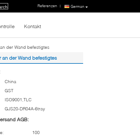
Referenzen
|
German
arch
ntrolle
Kontakt
 an der Wand befestigtes
r an der Wand befestigtes
:
China
GST
ISO9001,TLC
GJS20-DR04A-6tray
Versand AGB:
e:
100