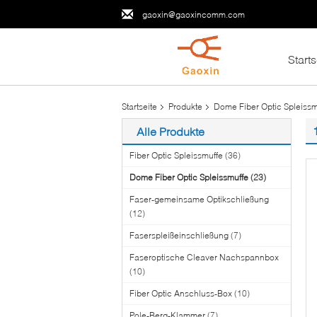
gaoxin@gaoxincomm.com
Starts
Startseite
Produkte
Dome Fiber Optic Spleissm
Alle Produkte
Fiber Optic Spleissmuffe
(36)
Dome Fiber Optic Spleissmuffe
(23)
Faser-gemeinsame Optikschließung
(12)
Faserspleißeinschließung
(7)
Faseroptische Cleaver Nachspannbox
(10)
Fiber Optic Anschluss-Box
(10)
Pole-Berg-Klammer
(7)