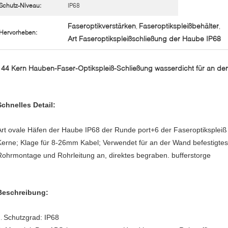
Schutz-Niveau:
IP68
Faseroptikverstärken
Faseroptikspleißbehälter
,
,
Hervorheben:
Art Faseroptikspleißschließung der Haube IP68
144 Kern Hauben-Faser-Optikspleiß-Schließung wasserdicht für an de
Schnelles Detail:
Art ovale Häfen der Haube IP68 der Runde port+6 der Faseroptikspleiß
Kerne; Klage für 8-26mm Kabel; Verwendet für an der Wand befestigtes
Rohrmontage und Rohrleitung an, direktes begraben. bufferstorge
Beschreibung:
Schutzgrad: IP68
1.