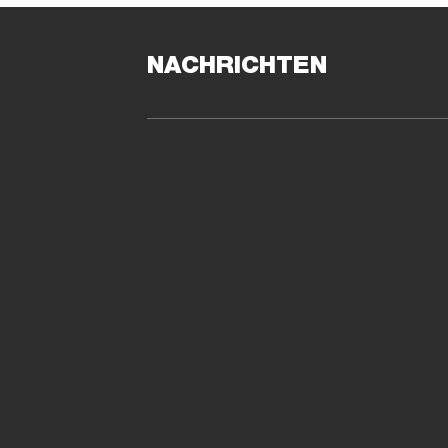
o
x
G
NACHRICHTEN