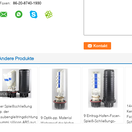
Faxen:
86-20-8740-1930
Andere Produkte
14
er Spleißschließung
Ke
p. der
9 Eintrag-Hafen-Faser-
Fas
aubengleitringdichtung
9 Optik-pp. Material
Spleiß-Schließungs-
Sch
ummi sillicon ABS aus
Waterpoof der Hafen-
Faser-Optikspleiß-
IP6
ptischen Fasern,
Hauben-Spleiß-
Behälter-